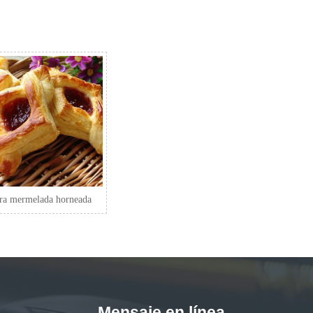
ara mermelada horneada
Mensaje en línea