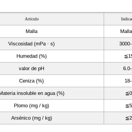
Articulo
Indica
Malla
Malla
Viscosidad (mPa · s)
3000-
Humedad (%)
≦1
valor de pH
6.0-
Ceniza (%)
18-
Materia insoluble en agua (%)
≦0
Plomo (mg / kg)
≦5
Arsénico (mg / kg)
≦2