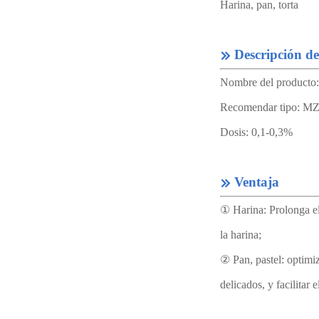
Harina, pan, torta
Descripción d

Nombre del producto: 
Recomendar tipo: M
Dosis: 0,1-0,3%
Ventaja

① Harina: Prolonga el 
la harina;
② Pan, pastel: optimiz
delicados, y facilita