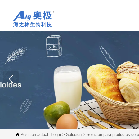
Posición actual:
Hogar
>
Solución
>
Solución para productos de 
