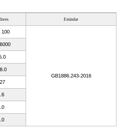
dores
Estándar
 100
6000
5.0
8.0
GB1886.243-2016
27
.6
.0
.0