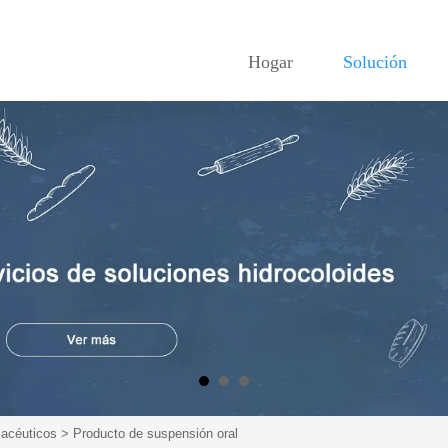
Hogar
Solución
macéuticos
>
Producto de suspensión oral