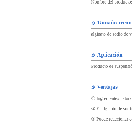
Nombre del producto: 
Tamaño reco

alginato de sodio de v
Aplicación

Producto de suspensió
Ventajas

① Ingredientes natural
② El alginato de sodi
③ Puede reaccionar co