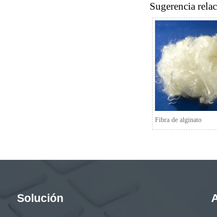
Sugerencia rela
Fibra de alginato
Solución
A