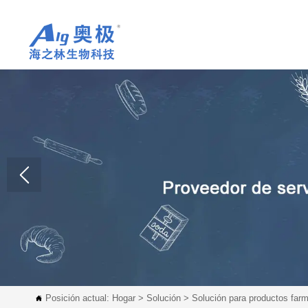
Posición actual:
Hogar
>
Solución
>
Solución para productos far
